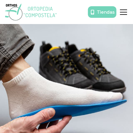
Tiendas
Inicio
Órtesis y prótesis
Movilidad
Baño
Descanso
Prendas de compresión
Productos