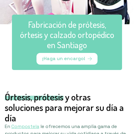
Fabricación de prótesis,
órtesis y calzado ortopédico
en Santiago
¡Haga un encargo!
Órtesis, prótesis
y otras
soluciones para mejorar su día a
día
En
Compostela
le ofrecemos una amplia gama de
productos para mejorar su vida cotidiana a través de