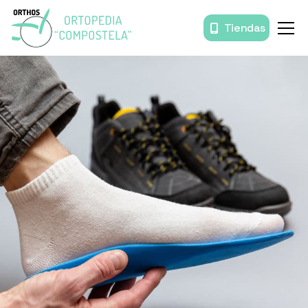
Tiendas
Ayudas de baño
Ayudas técnicas para movilidad
Ayudas vida diaria
Grúas y salvaescaleras
Descanso
Antiescaras
Deporte rehabilitación
Sillas