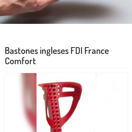
Contacto
Santiago:
Santiago
981 561 068
Ribeira:
Ribeira
Bastones ingleses FDI France
981 874 646
Comfort