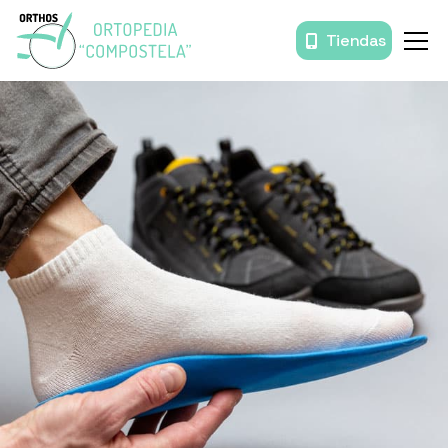
Tiendas
Inicio
Órtesis y prótesis
Movilidad
Baño
Descanso
Prendas de compresión
Productos