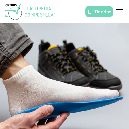
Tiendas
Inicio
Órtesis y prótesis
Movilidad
Baño
Descanso
Prendas de compresión
Productos