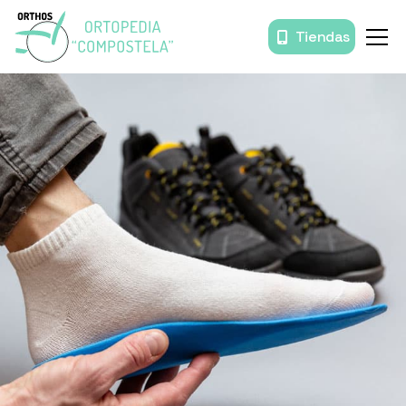
Tiendas
Inicio
Órtesis y prótesis
Movilidad
Baño
Descanso
Prendas de compresión
Productos