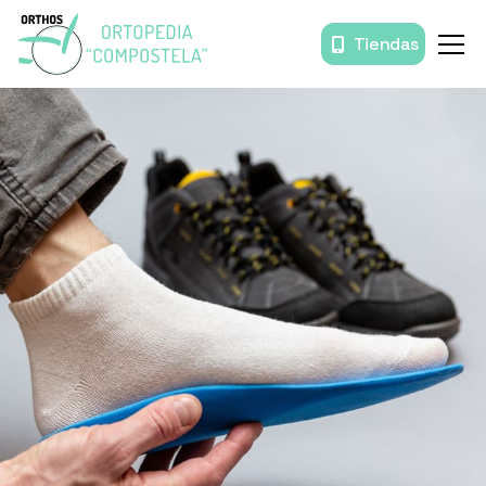
Tiendas
Inicio
Órtesis y prótesis
Movilidad
Baño
Descanso
Prendas de compresión
Productos