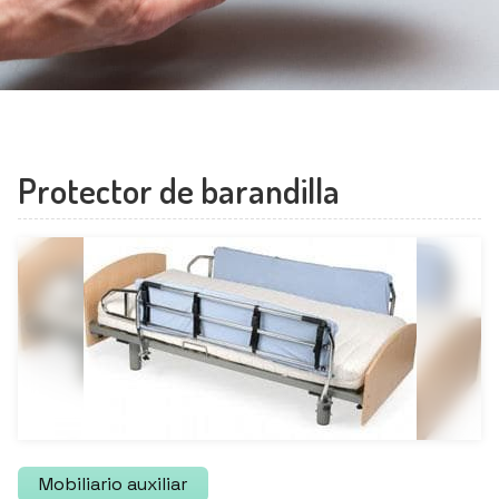
Contacto
Santiago:
Santiago
981 561 068
Ribeira:
Ribeira
Protector de barandilla
981 874 646
Mobiliario auxiliar