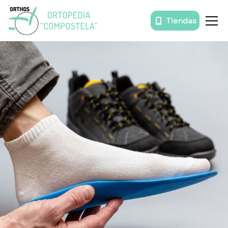
Tiendas
Inicio
Órtesis y prótesis
Movilidad
Baño
Descanso
Prendas de compresión
Productos