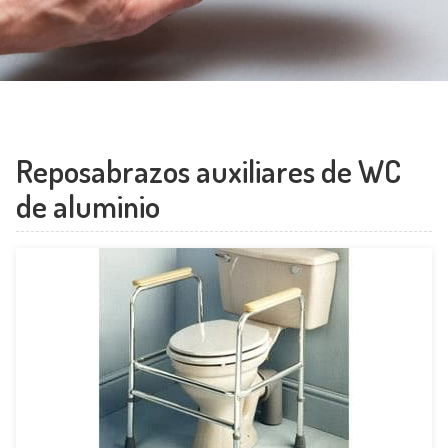
Contacto
Santiago:
Santiago
981 561 068
Ribeira:
Ribeira
Reposabrazos auxiliares de WC
981 874 646
de aluminio