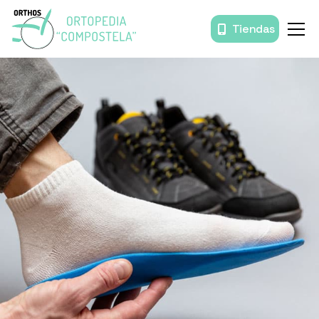
Tiendas
Inicio
Órtesis y prótesis
Movilidad
Baño
Descanso
Prendas de compresión
Productos