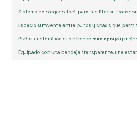
Sistema de plegado fácil para facilitar su transpo
Espacio suficiente entre puños y chasis que perm
Puños anatómicos que ofrecen
más apoyo
y mejor
Equipado con una bandeja transparente, una estan
• Ancho total: 60 cm
• Peso total: 130 kg
Para más información l