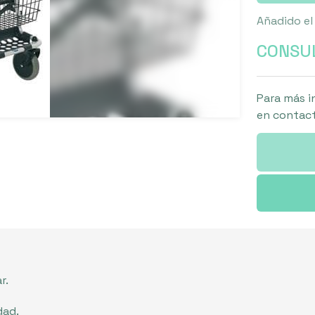
Añadido el
CONSUL
Para más i
en contact
r.
dad.