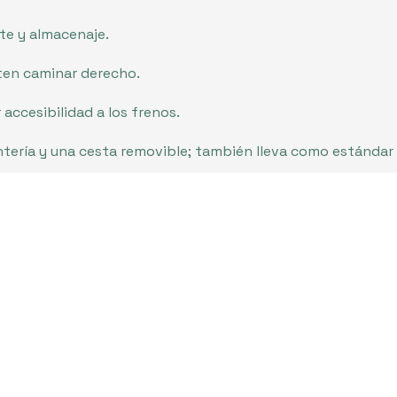
rte y almacenaje.
iten caminar derecho.
 accesibilidad a los frenos.
tería y una cesta removible; también lleva como estándar
¿Alguna duda?
lama al
981 561 068
o utiliza el siguiente formulario y te 