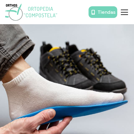
Tiendas
Inicio
Órtesis y prótesis
Movilidad
Baño
Descanso
Prendas de compresión
Productos