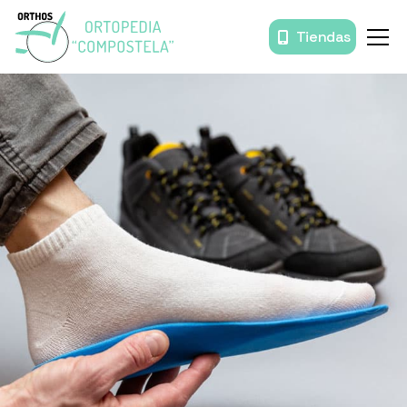
Tiendas
Inicio
Órtesis y prótesis
Movilidad
Baño
Descanso
Prendas de compresión
Productos