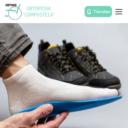
Tiendas
Inicio
Órtesis y prótesis
Movilidad
Baño
Descanso
Prendas de compresión
Productos