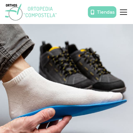
Tiendas
Inicio
Órtesis y prótesis
Movilidad
Baño
Descanso
Prendas de compresión
Productos