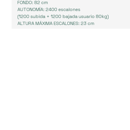
FONDO: 82 cm
AUTONOMÍA: 2400 escalones
(1200 subida + 1200 bajada usuario 80kg)
ALTURA MÁXIMA ESCALONES: 23 cm
Para más información l
El
titular de la página
informa que los datos de este formulario serán tr